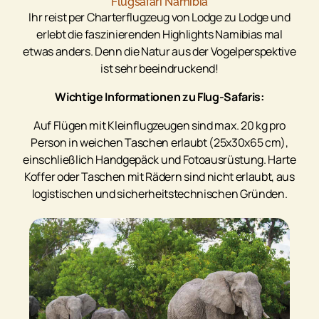
Flugsafari Namibia
Ihr reist per Charterflugzeug von Lodge zu Lodge und
erlebt die faszinierenden Highlights Namibias mal
etwas anders. Denn die Natur aus der Vogelperspektive
ist sehr beeindruckend!
Wichtige Informationen zu Flug-Safaris:
Auf Flügen mit Kleinflugzeugen sind max. 20 kg pro
Person in weichen Taschen erlaubt (25x30x65 cm),
einschließlich Handgepäck und Fotoausrüstung. Harte
Koffer oder Taschen mit Rädern sind nicht erlaubt, aus
logistischen und sicherheitstechnischen Gründen.