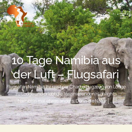
content
10 Tage Namibia aus
der Luft – Flugsafari
Flugsafari Namibia Ihr reist per Charterflugzeug von Lodge
zu Lodge und erlebt die faszinierenden Highlights
Namibias mal etwas anders. Denn die Natur […]
Jens Becker
14. Januar 2025
alle Touren
2 Min Read